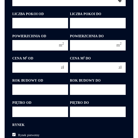
350 000 zł
350 000 zł
400 000 zł
400 000 zł
LICZBA POKOI OD
LICZBA POKOI DO
450 000 zł
450 000 zł
1 pokój
1 pokój
POWIERZCHNIA OD
POWIERZCHNIA DO
2 pokoje
2 pokoje
2
2
m
m
3 pokoje
3 pokoje
2
2
CENA M
OD
CENA M
DO
4 pokoje
4 pokoje
zł
zł
5 pokoi
5 pokoi
6 pokoi
6 pokoi
ROK BUDOWY OD
ROK BUDOWY DO
PIĘTRO OD
PIĘTRO DO
RYNEK
Rynek pierwotny