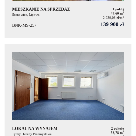
MIESZKANIE NA SPRZEDAŻ
1 pokój
2
47,60 m
Sosnowiec, Lipowa
2
2 939,08 zł/m
139 900 zł
BNK-MS-257
LOKAL NA WYNAJEM
2 pokoje
2
53,78 m
Tychy, Tereny Przemysłowe
2