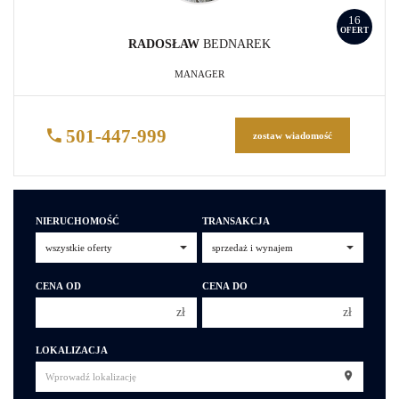
16
OFERT
RADOSŁAW
BEDNAREK
MANAGER
501-447-999
zostaw wiadomość
NIERUCHOMOŚĆ
TRANSAKCJA
CENA OD
CENA DO
zł
zł
150 000 zł
150 000 zł
LOKALIZACJA
200 000 zł
200 000 zł
250 000 zł
250 000 zł