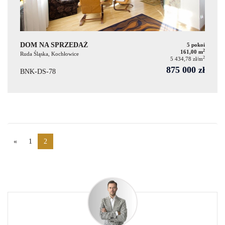
DOM NA SPRZEDAŻ
5 pokoi
2
161,00 m
Ruda Śląska, Kochłowice
2
5 434,78 zł/m
875 000 zł
BNK-DS-78
«
1
2