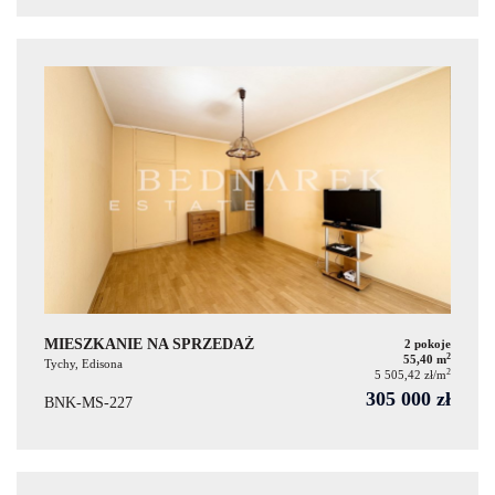
MIESZKANIE NA SPRZEDAŻ
2 pokoje
2
55,40 m
Tychy, Edisona
2
5 505,42 zł/m
305 000 zł
BNK-MS-227