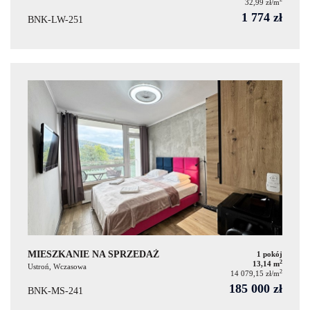
32,99 zł/m
1 774 zł
BNK-LW-251
MIESZKANIE NA SPRZEDAŻ
1 pokój
2
13,14 m
Ustroń, Wczasowa
2
14 079,15 zł/m
185 000 zł
BNK-MS-241