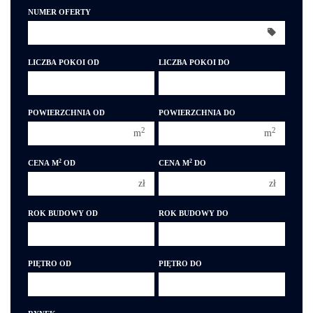
NUMER OFERTY
300 000 zł
300 000 zł
350 000 zł
350 000 zł
400 000 zł
400 000 zł
LICZBA POKOI OD
LICZBA POKOI DO
450 000 zł
450 000 zł
1 pokój
1 pokój
POWIERZCHNIA OD
POWIERZCHNIA DO
2 pokoje
2 pokoje
2
2
m
m
3 pokoje
3 pokoje
2
2
CENA M
OD
CENA M
DO
4 pokoje
4 pokoje
zł
zł
5 pokoi
5 pokoi
6 pokoi
6 pokoi
ROK BUDOWY OD
ROK BUDOWY DO
PIĘTRO OD
PIĘTRO DO