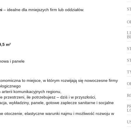
.
S
mi
– idealne dla mniejszych firm lub oddziałów.
O
L
B
9,5 m²
S
S
nowa i panele
T
konomiczna to miejsce, w którym rozwijają się nowoczesne firmy
O
ologicznego
 arterii komunikacyjnych regionu,
R
le przestrzeni, ile potrzebujesz – dziś i w przyszłości,
acja, wykładziny, panele, gotowe zaplecze sanitarne i socjalne
P
L
lne otoczenie, elastyczne warunki najmu i możliwość rozwoju w
U