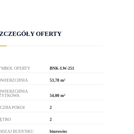
ZCZEGÓŁY OFERTY
YMBOL OFERTY
BNK-LW-251
OWIERZCHNIA
53,78 m²
OWIERZCHNIA
ŻYTKOWA
54,00 m²
ICZBA POKOI
2
IĘTRO
2
ODZAJ BUDYNKU
biurowiec