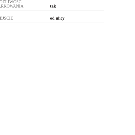
OŻLIWOŚĆ
ARKOWANIA
tak
EJŚCIE
od ulicy