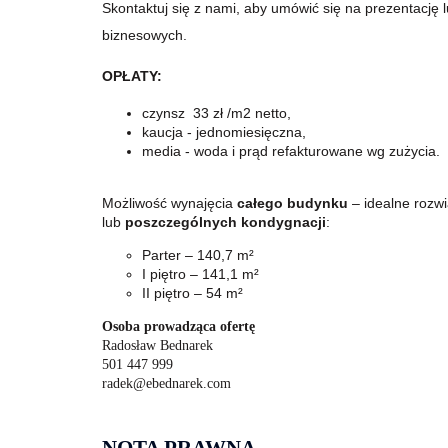
Skontaktuj się z nami, aby umówić się na prezentacj
biznesowych.
OPŁATY:
czynsz 33 zł /m2 netto,
kaucja - jednomiesięczna,
media - woda i prąd refakturowane wg zużycia.
Możliwość wynajęcia
całego budynku
– idealne rozwi
lub
poszczególnych kondygnacji
:
Parter – 140,7 m²
I piętro – 141,1 m²
II piętro – 54 m²
Osoba prowadząca ofertę
Radosław Bednarek
501 447 999
radek@ebednarek.com
NOTA PRAWNA