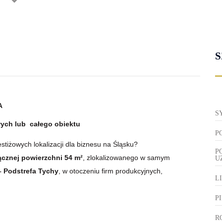
S
A
S
wych
lub
całego obiektu
P
estiżowych lokalizacji dla biznesu na Śląsku?
P
ącznej powierzchni 54 m²
, zlokalizowanego w samym
U
– Podstrefa Tychy
, w otoczeniu firm produkcyjnych,
L
P
R