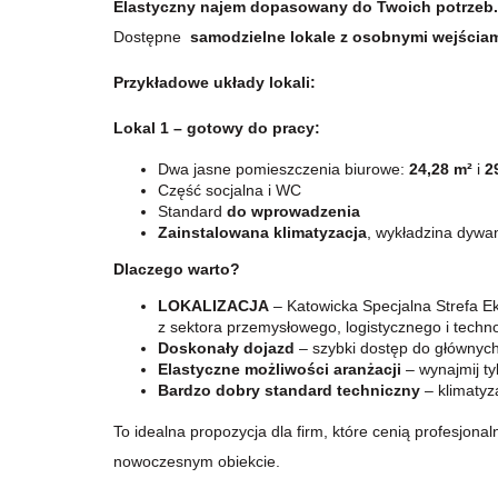
Elastyczny najem dopasowany do Twoich potrzeb
Dostępne
samodzielne lokale z osobnymi wejścia
Przykładowe układy lokali
:
Lokal 1 – gotowy do pracy:
Dwa jasne pomieszczenia biurowe:
24,28 m²
i
2
Część socjalna i WC
Standard
do wprowadzenia
Zainstalowana klimatyzacja
, wykładzina dywa
Dlaczego warto?
LOKALIZACJA
– Katowicka Specjalna Strefa E
z sektora przemysłowego, logistycznego i techn
Doskonały dojazd
– szybki dostęp do głównych
Elastyczne możliwości aranżacji
– wynajmij ty
Bardzo dobry
standard techniczny
– klimatyz
To idealna propozycja dla firm, które cenią profesjona
nowoczesnym obiekcie.