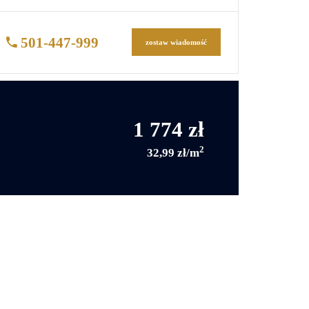
501-447-999
zostaw wiadomość
1 774 zł
2
32,99 zł/m