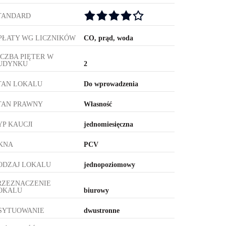
TANDARD
PŁATY WG LICZNIKÓW
CO, prąd, woda
ICZBA PIĘTER W
UDYNKU
2
TAN LOKALU
Do wprowadzenia
TAN PRAWNY
Własność
YP KAUCJI
jednomiesięczna
KNA
PCV
ODZAJ LOKALU
jednopoziomowy
RZEZNACZENIE
OKALU
biurowy
SYTUOWANIE
dwustronne