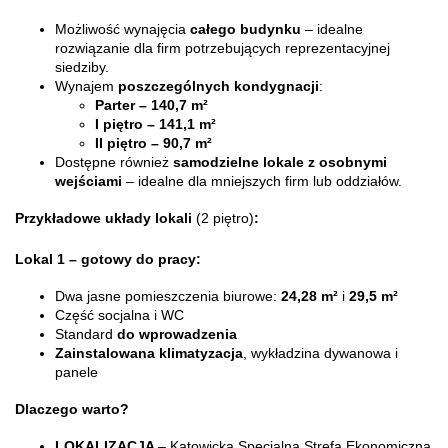
Możliwość wynajęcia
całego budynku
– idealne
rozwiązanie dla firm potrzebujących reprezentacyjnej
siedziby.
Wynajem
poszczególnych kondygnacji
:
Parter – 140,7 m²
I piętro – 141,1 m²
II piętro – 90,7 m²
Dostępne również
samodzielne lokale z osobnymi
wejściami
– idealne dla mniejszych firm lub oddziałów.
Przykładowe układy lokali
(2 piętro)
:
Lokal 1 – gotowy do pracy:
Dwa jasne pomieszczenia biurowe:
24,28 m²
i
29,5 m²
Część socjalna i WC
Standard
do wprowadzenia
Zainstalowana klimatyzacja
, wykładzina dywanowa i
panele
Dlaczego warto?
LOKALIZACJA
– Katowicka Specjalna Strefa Ekonomiczna