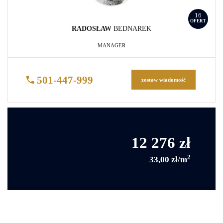
16
OFERT
RADOSŁAW
BEDNAREK
MANAGER
501-447-999
zostaw wiadomość
12 276 zł
2
33,00 zł/m